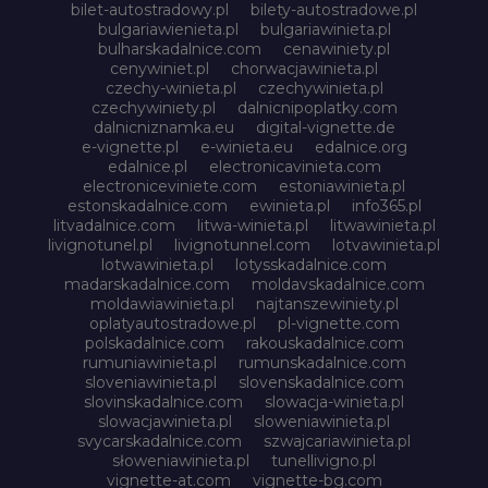
bilet-autostradowy.pl
bilety-autostradowe.pl
bulgariawienieta.pl
bulgariawinieta.pl
bulharskadalnice.com
cenawiniety.pl
cenywiniet.pl
chorwacjawinieta.pl
czechy-winieta.pl
czechywinieta.pl
czechywiniety.pl
dalnicnipoplatky.com
dalnicniznamka.eu
digital-vignette.de
e-vignette.pl
e-winieta.eu
edalnice.org
edalnice.pl
electronicavinieta.com
electroniceviniete.com
estoniawinieta.pl
estonskadalnice.com
ewinieta.pl
info365.pl
litvadalnice.com
litwa-winieta.pl
litwawinieta.pl
livignotunel.pl
livignotunnel.com
lotvawinieta.pl
lotwawinieta.pl
lotysskadalnice.com
madarskadalnice.com
moldavskadalnice.com
moldawiawinieta.pl
najtanszewiniety.pl
oplatyautostradowe.pl
pl-vignette.com
polskadalnice.com
rakouskadalnice.com
rumuniawinieta.pl
rumunskadalnice.com
sloveniawinieta.pl
slovenskadalnice.com
slovinskadalnice.com
slowacja-winieta.pl
slowacjawinieta.pl
sloweniawinieta.pl
svycarskadalnice.com
szwajcariawinieta.pl
słoweniawinieta.pl
tunellivigno.pl
vignette-at.com
vignette-bg.com