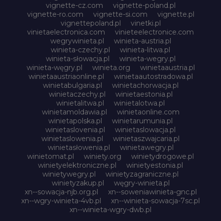
vignette-cz.com
vignette-poland.pl
vignette-ro.com
vignette-si.com
vignette.pl
vignettepoland.pl
vinetki.pl
vinietaelectronica.com
vinieteelectronice.com
wegrywinieta.pl
winieta-austria.pl
winieta-czechy.pl
winieta-litwa.pl
winieta-słowacja.pl
winieta-wegry.pl
winieta-węgry.pl
winieta.org
winietaaustria.pl
winietaaustriaonline.pl
winietaautostradowa.pl
winietabulgaria.pl
winietachorwacja.pl
winietaczechy.pl
winietaestonia.pl
winietalitwa.pl
winietalotwa.pl
winietamoldawia.pl
winietaonline.com
winietapolska.pl
winietarumunia.pl
winietaslovenia.pl
winietaslowacja.pl
winietaslowenia.pl
winietaszwajcaria.pl
winietasłowenia.pl
winietawegry.pl
winietomat.pl
winiety.org
winietydrogowe.pl
winietyelektroniczne.pl
winietyestonia.pl
winietywegry.pl
winietyzagraniczne.pl
winietyzakup.pl
węgry-winieta.pl
xn--sowacja-njb.org.pl
xn--soweniawinieta-gnc.pl
xn--wgry-winieta-4vb.pl
xn--winieta-sowacja-7sc.pl
xn--winieta-wgry-dwb.pl