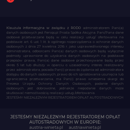
Klauzula informacyjna w związku z RODO
administratorem Pani(a)
danych osobowych jest Feniqs.pl Prosta Spółka Akcyjna. Pani/Pana dane
osobowe przetwarzane będą w celu realizacji usług/ ofertowania na
podstawie art. 6 ust. 1 lit. b ogólnego rozporządzenia o ochronie danych
osobowych z dnia 27 kwietnia 2016 r. jako usprawiedliwionego interesu
administratora, odbiorcami Pani(a) danych osobowych będą wyłącznie
podmioty uprawnione do uzyskania danych osobowych na podstawie
przepisów prawa, Pani(a) dane osobowe przechowywane będą przez
okres 5 lat lub dłuższy w oparciu o uzasadniony interes realizowany
przez administratora, posiada Pan(i) prawo do żądania od administratora
dostępu do danych osobowych, prawo do ich sprostowania usunięcia lub
ograniczenia przetwarzania, ma Pan(i) prawo wniesienia skargi do
Prezesa Urzędu Ochrony Danych Osobowych, podanie danych
osobowych jest dobrowolne, jednakże niepodanie danych może
skutkować niemożliwością realizacji usług /ofertowania.
JESTEŚMY NIEZALEŻNYM REJESTRATOREM OPŁAT AUTOSTRADOWYCH
JESTEŚMY NIEZALEŻNYM REJESTRATOREM OPŁAT
AUTOSTRADOWYCH W EUROPIE:
austria-winieta.pl
austriawinieta.pl