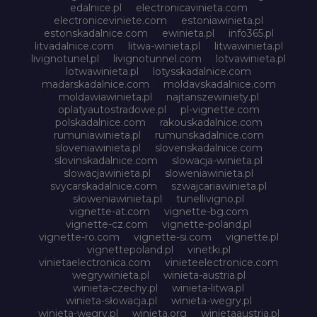
edalnice.pl
electronicavinieta.com
electroniceviniete.com
estoniawinieta.pl
estonskadalnice.com
ewinieta.pl
info365.pl
litvadalnice.com
litwa-winieta.pl
litwawinieta.pl
livignotunel.pl
livignotunnel.com
lotvawinieta.pl
lotwawinieta.pl
lotysskadalnice.com
madarskadalnice.com
moldavskadalnice.com
moldawiawinieta.pl
najtanszewiniety.pl
oplatyautostradowe.pl
pl-vignette.com
polskadalnice.com
rakouskadalnice.com
rumuniawinieta.pl
rumunskadalnice.com
sloveniawinieta.pl
slovenskadalnice.com
slovinskadalnice.com
slowacja-winieta.pl
slowacjawinieta.pl
sloweniawinieta.pl
svycarskadalnice.com
szwajcariawinieta.pl
słoweniawinieta.pl
tunellivigno.pl
vignette-at.com
vignette-bg.com
vignette-cz.com
vignette-poland.pl
vignette-ro.com
vignette-si.com
vignette.pl
vignettepoland.pl
vinetki.pl
vinietaelectronica.com
vinieteelectronice.com
wegrywinieta.pl
winieta-austria.pl
winieta-czechy.pl
winieta-litwa.pl
winieta-słowacja.pl
winieta-wegry.pl
winieta-węgry.pl
winieta.org
winietaaustria.pl