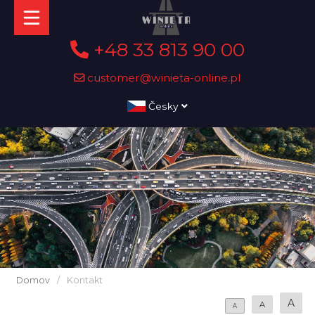
+48 33 813 90 00
customer@winieta-online.pl
Česky
Domov
/
Kontakt
A
A
A