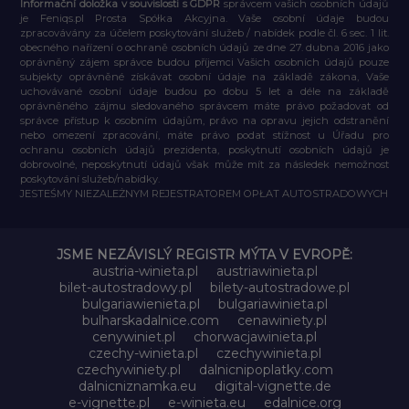
Informační doložka v souvislosti s GDPR
správcem vašich osobních údajů
je Feniqs.pl Prosta Spółka Akcyjna. Vaše osobní údaje budou
zpracovávány za účelem poskytování služeb / nabídek podle čl. 6 sec. 1 lit.
obecného nařízení o ochraně osobních údajů ze dne 27. dubna 2016 jako
oprávněný zájem správce budou příjemci Vašich osobních údajů pouze
subjekty oprávněné získávat osobní údaje na základě zákona, Vaše
uchovávané osobní údaje budou po dobu 5 let a déle na základě
oprávněného zájmu sledovaného správcem máte právo požadovat od
správce přístup k osobním údajům, právo na opravu jejich odstranění
nebo omezení zpracování, máte právo podat stížnost u Úřadu pro
ochranu osobních údajů prezidenta, poskytnutí osobních údajů je
dobrovolné, neposkytnutí údajů však může mít za následek nemožnost
poskytování služeb/nabídky.
JESTEŚMY NIEZALEŻNYM REJESTRATOREM OPŁAT AUTOSTRADOWYCH
JSME NEZÁVISLÝ REGISTR MÝTA V EVROPĚ:
austria-winieta.pl
austriawinieta.pl
bilet-autostradowy.pl
bilety-autostradowe.pl
bulgariawienieta.pl
bulgariawinieta.pl
bulharskadalnice.com
cenawiniety.pl
cenywiniet.pl
chorwacjawinieta.pl
czechy-winieta.pl
czechywinieta.pl
czechywiniety.pl
dalnicnipoplatky.com
dalnicniznamka.eu
digital-vignette.de
e-vignette.pl
e-winieta.eu
edalnice.org