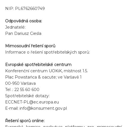
NIP: PL6762660749
Odpovědná osoba:
Jednatelé:
Pan Dariusz Cieśla
Mimosoudní řešení sporů
Informace o řešení spotřebitelských sporů:
Evropské spotřebitelské centrum
Konferenční centrum UOKiK, místnost 1.5.
Plac Powstańca & oacute; ve Varšavě 1
00-950 Varšava
Tel .: 22 55 60 600
Spotřebitelské dotazy:
ECCNET-PL@ec.europa.eu
E-mail: info@konsument.gov.pl
Řešení sporů online:
Evropská komise poskytuje platformu pro mimosoudní