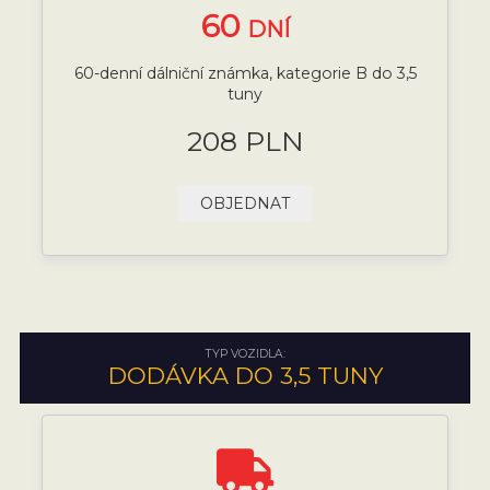
60
DNÍ
60-denní dálniční známka, kategorie B do 3,5
tuny
208 PLN
OBJEDNAT
TYP VOZIDLA:
DODÁVKA DO 3,5 TUNY