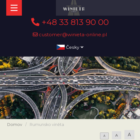
+48 33 813 90 00
customer@winieta-online.pl
Česky
Domov
/
Rumunsko viněta
A
A
A