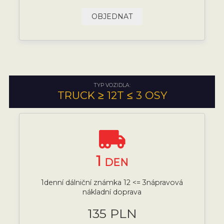
OBJEDNAT
TYP VOZIDLA:
TRUCK ≥ 12T ≤ 3 OSY
1
DEN
1denní dálniční známka 12 <= 3nápravová
nákladní doprava
135 PLN