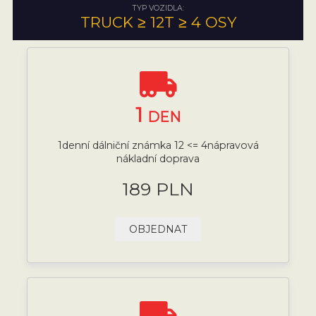
TYP VOZIDLA:
TRUCK ≥ 12T ≥ 4 OSY
1
DEN
1denní dálniční známka 12 <= 4nápravová
nákladní doprava
189 PLN
OBJEDNAT