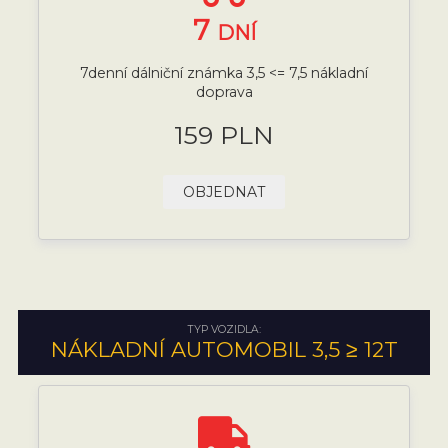
7
DNÍ
7denní dálniční známka 3,5 <= 7,5 nákladní
doprava
159 PLN
OBJEDNAT
TYP VOZIDLA:
NÁKLADNÍ AUTOMOBIL 3,5 ≥ 12T