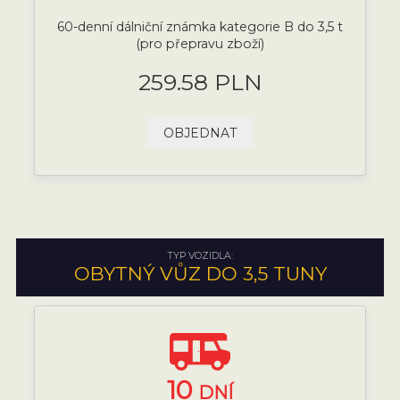
60-denní dálniční známka kategorie B do 3,5 t
(pro přepravu zboží)
259.58 PLN
OBJEDNAT
TYP VOZIDLA:
OBYTNÝ VŮZ DO 3,5 TUNY
10
DNÍ