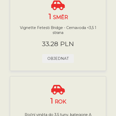
1
SMĚR
Vignette Fetesti Bridge - Cernavoda <3,5 1
strana
33.28 PLN
OBJEDNAT
1
ROK
Roční viněta do 3,5 tuny, kategorie A