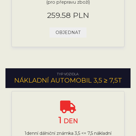
(pro přepravu zboží)
259.58 PLN
OBJEDNAT
TYP VOZIDLA:
NÁKLADNÍ AUTOMOBIL 3,5 ≥ 7,5T
1
DEN
1denní dálniční známka 3,5 <= 7,5 nákladní