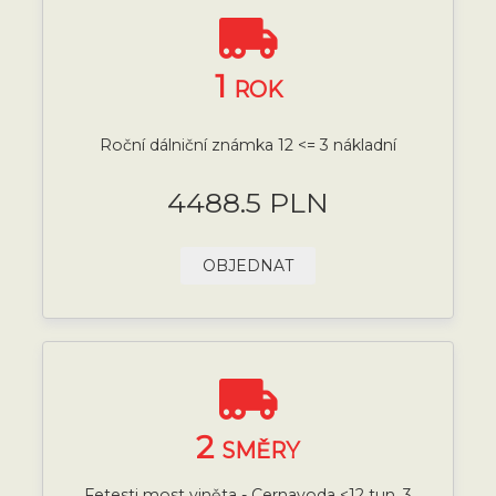
1
ROK
Roční dálniční známka 12 <= 3 nákladní
4488.5 PLN
OBJEDNAT
2
SMĚRY
Fetesti most viněta - Cernavoda <12 tun, 3