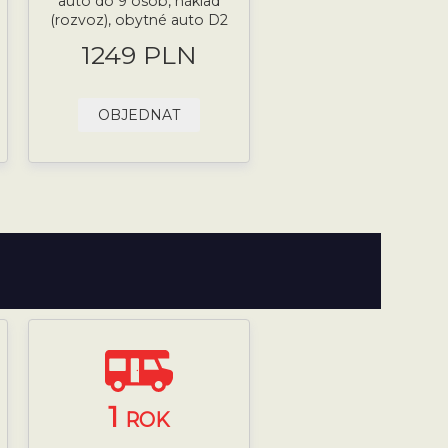
auto do 9 osob, náklad
(rozvoz), obytné auto D2
1249 PLN
OBJEDNAT
1
ROK