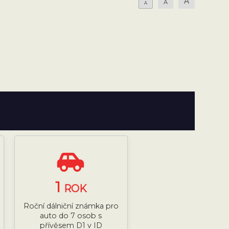
A
A
A
1
ROK
Roční dálniční známka pro
auto do 7 osob s
přívěsem D1 v ID