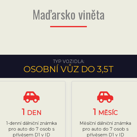
Maďarsko viněta
TYP VOZIDLA:
OSOBNÍ VŮZ DO 3,5T
1
1
DEN
MĚSÍC
1-denní dálniční známka
Měsíční dálniční známka
pro auto do 7 osob s
pro auto do 7 osob s
přívěsem D1 v ID
přívěsem D1 v ID