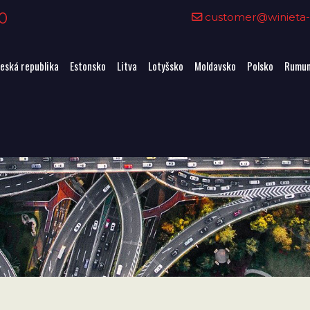
0
customer@winieta-o
eská republika
Estonsko
Litva
Lotyšsko
Moldavsko
Polsko
Rumun