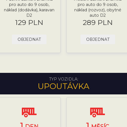
pro auto do 9 osob,
pro auto do 9 osob,
náklad (dodávka), karavan
náklad (rozvoz), obytné
D2
auto D2
129 PLN
289 PLN
OBJEDNAT
OBJEDNAT
TYP VOZIDLA:
UPOUTÁVKA
1
1
DEN
MĚSÍC