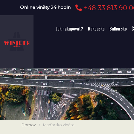
+48 33 813 90 0
Online viněty 24 hodin
Jak nakupovat?
Rakousko
Bulharsko
Č
Domov
/
Maďarsko viněta