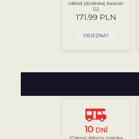
náklad (dodávka), karavan
D2
171.99 PLN
OBJEDNAT
10
DNÍ
10denní dálniční známka