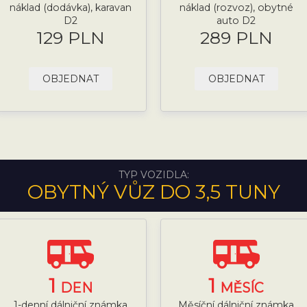
náklad (dodávka), karavan
náklad (rozvoz), obytné
D2
auto D2
129 PLN
289 PLN
OBJEDNAT
OBJEDNAT
TYP VOZIDLA:
OBYTNÝ VŮZ DO 3,5 TUNY
1
1
DEN
MĚSÍC
1-denní dálniční známka
Měsíční dálniční známka