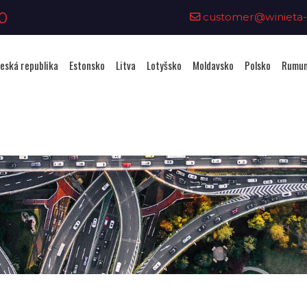
0
customer@winieta-o
eská republika
Estonsko
Litva
Lotyšsko
Moldavsko
Polsko
Rumun