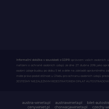
Informační doložka v souvislosti s GDPR
správcem vašich osobních úd
nařízení o ochraně osobních údajů ze dne 27. dubna 2016 jako op
osobní údaje budou po dobu 5 let a déle na základě oprávněného z
máte právo podat stížnost u Úřadu pro ochranu osobních údajů prezi
JESTEŚMY NIEZALEŻNYM REJESTRATOREM OPŁAT AUTOSTRADO
austria-winieta.pl
austriawinieta.pl
bilet-autostr
cenywiniet.pl
chorwacjawinieta.pl
czechy-wi