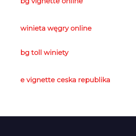
bg vignette online
winieta węgry online
bg toll winiety
e vignette ceska republika