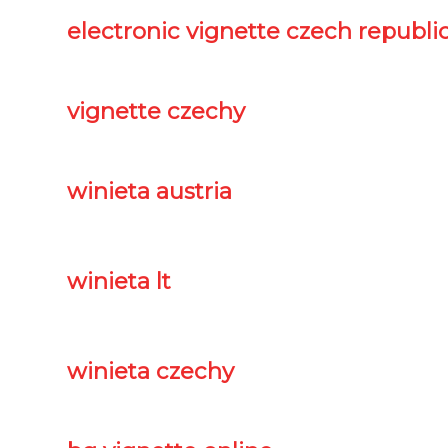
electronic vignette czech republi
vignette czechy
winieta austria
winieta lt
winieta czechy