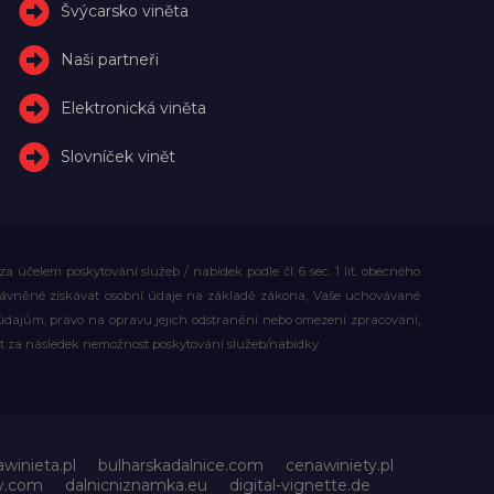
Švýcarsko viněta
Naši partneři
Elektronická viněta
Slovníček vinět
účelem poskytování služeb / nabídek podle čl. 6 sec. 1 lit. obecného
rávněné získávat osobní údaje na základě zákona, Vaše uchovávané
dajům, právo na opravu jejich odstranění nebo omezení zpracování,
t za následek nemožnost poskytování služeb/nabídky.
awinieta.pl
bulharskadalnice.com
cenawiniety.pl
ky.com
dalnicniznamka.eu
digital-vignette.de