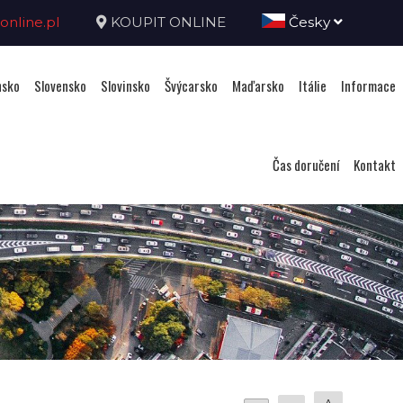
nline.pl
KOUPIT ONLINE
Česky
sko
Slovensko
Slovinsko
Švýcarsko
Maďarsko
Itálie
Informace
Čas doručení
Kontakt