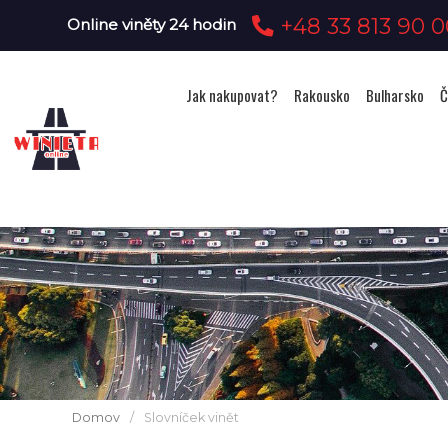
+48 33 813 90 0
Online viněty 24 hodin
Jak nakupovat?
Rakousko
Bulharsko
Č
Domov
/
Slovníček vinět