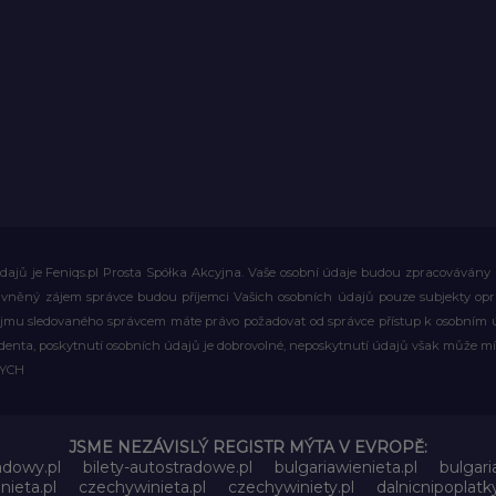
ajů je Feniqs.pl Prosta Spółka Akcyjna. Vaše osobní údaje budou zpracovávány za 
rávněný zájem správce budou příjemci Vašich osobních údajů pouze subjekty op
ájmu sledovaného správcem máte právo požadovat od správce přístup k osobním ú
denta, poskytnutí osobních údajů je dobrovolné, neposkytnutí údajů však může mí
WYCH
JSME NEZÁVISLÝ REGISTR MÝTA V EVROPĚ:
adowy.pl
bilety-autostradowe.pl
bulgariawienieta.pl
bulgari
nieta.pl
czechywinieta.pl
czechywiniety.pl
dalnicnipoplat