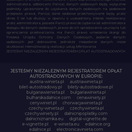
administratora, odbiorcami Pani(a) danych osobowych będą wyłącznie
podmioty uprawnione do uzyskania danych osobowych na podstawie
przepisów prawa, Pani(a) dane osobowe przechowywane będą przez
okres 5 lat lub dłuższy w oparciu o uzasadniony interes realizowany
przez administratora, posiada Pan(i) prawo do żądania od administratora
dostępu do danych osobowych, prawo do ich sprostowania usunięcia lub
ograniczenia przetwarzania, ma Pan(i) prawo wniesienia skargi do
Prezesa Urzędu Ochrony Danych Osobowych, podanie danych
osobowych jest dobrowolne, jednakże niepodanie danych może
skutkować niemożliwością realizacji usług /ofertowania.
JESTEŚMY NIEZALEŻNYM REJESTRATOREM OPŁAT AUTOSTRADOWYCH
JESTEŚMY NIEZALEŻNYM REJESTRATOREM OPŁAT
AUTOSTRADOWYCH W EUROPIE:
austria-winieta.pl
austriawinieta.pl
bilet-autostradowy.pl
bilety-autostradowe.pl
bulgariawienieta.pl
bulgariawinieta.pl
bulharskadalnice.com
cenawiniety.pl
cenywiniet.pl
chorwacjawinieta.pl
czechy-winieta.pl
czechywinieta.pl
czechywiniety.pl
dalnicnipoplatky.com
dalnicniznamka.eu
digital-vignette.de
e-vignette.pl
e-winieta.eu
edalnice.org
edalnice.pl
electronicavinieta.com