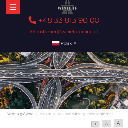
+48 33 813 90 00
customer@winieta-online.pl
Polski
Strona główna
/
Kto musi zakupić winietę elektroniczną?
A
A
A