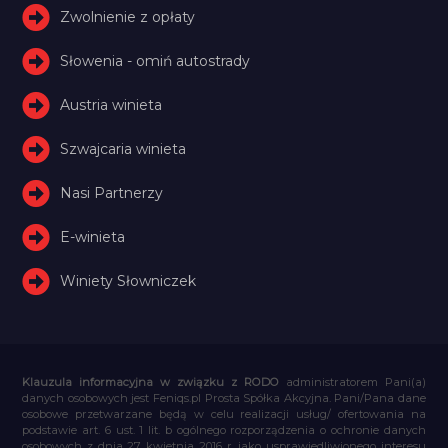
Zwolnienie z opłaty
Słowenia - omiń autostrady
Austria winieta
Szwajcaria winieta
Nasi Partnerzy
E-winieta
Winiety Słowniczek
Klauzula informacyjna w związku z RODO
administratorem Pani(a)
danych osobowych jest Feniqs.pl Prosta Spółka Akcyjna. Pani/Pana dane
osobowe przetwarzane będą w celu realizacji usług/ ofertowania na
podstawie art. 6 ust. 1 lit. b ogólnego rozporządzenia o ochronie danych
osobowych z dnia 27 kwietnia 2016 r. jako usprawiedliwionego interesu