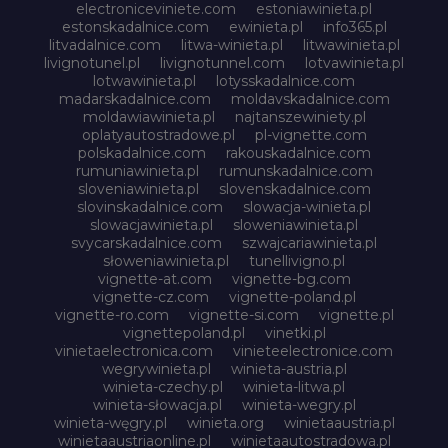
electroniceviniete.com
estoniawinieta.pl
estonskadalnice.com
ewinieta.pl
info365.pl
litvadalnice.com
litwa-winieta.pl
litwawinieta.pl
livignotunel.pl
livignotunnel.com
lotvawinieta.pl
lotwawinieta.pl
lotysskadalnice.com
madarskadalnice.com
moldavskadalnice.com
moldawiawinieta.pl
najtanszewiniety.pl
oplatyautostradowe.pl
pl-vignette.com
polskadalnice.com
rakouskadalnice.com
rumuniawinieta.pl
rumunskadalnice.com
sloveniawinieta.pl
slovenskadalnice.com
slovinskadalnice.com
slowacja-winieta.pl
slowacjawinieta.pl
sloweniawinieta.pl
svycarskadalnice.com
szwajcariawinieta.pl
słoweniawinieta.pl
tunellivigno.pl
vignette-at.com
vignette-bg.com
vignette-cz.com
vignette-poland.pl
vignette-ro.com
vignette-si.com
vignette.pl
vignettepoland.pl
vinetki.pl
vinietaelectronica.com
vinieteelectronice.com
wegrywinieta.pl
winieta-austria.pl
winieta-czechy.pl
winieta-litwa.pl
winieta-słowacja.pl
winieta-wegry.pl
winieta-węgry.pl
winieta.org
winietaaustria.pl
winietaaustriaonline.pl
winietaautostradowa.pl