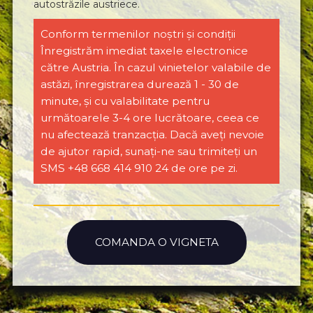
autostrăzile austriece.
Conform termenilor noștri și condiții
Înregistrăm imediat taxele electronice
către Austria. În cazul vinietelor valabile de
astăzi, înregistrarea durează 1 - 30 de
minute, și cu valabilitate pentru
următoarele 3-4 ore lucrătoare, ceea ce
nu afectează tranzacția. Dacă aveți nevoie
de ajutor rapid, sunați-ne sau trimiteți un
SMS +48 668 414 910 24 de ore pe zi.
COMANDA O VIGNETA