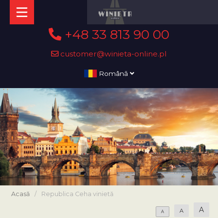
+48 33 813 90 00
customer@winieta-online.pl
Română
Acasă
/
Republica Ceha vinietă
A
A
A