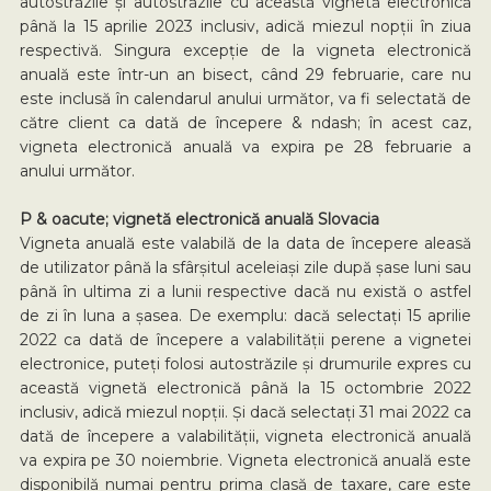
autostrăzile și autostrăzile cu această vignetă electronică
până la 15 aprilie 2023 inclusiv, adică miezul nopții în ziua
respectivă. Singura excepție de la vigneta electronică
anuală este într-un an bisect, când 29 februarie, care nu
este inclusă în calendarul anului următor, va fi selectată de
către client ca dată de începere & ndash; în acest caz,
vigneta electronică anuală va expira pe 28 februarie a
anului următor.
P & oacute; vignetă electronică anuală Slovacia
Vigneta anuală este valabilă de la data de începere aleasă
de utilizator până la sfârșitul aceleiași zile după șase luni sau
până în ultima zi a lunii respective dacă nu există o astfel
de zi în luna a șasea. De exemplu: dacă selectați 15 aprilie
2022 ca dată de începere a valabilității perene a vignetei
electronice, puteți folosi autostrăzile și drumurile expres cu
această vignetă electronică până la 15 octombrie 2022
inclusiv, adică miezul nopții. Și dacă selectați 31 mai 2022 ca
dată de începere a valabilității, vigneta electronică anuală
va expira pe 30 noiembrie. Vigneta electronică anuală este
disponibilă numai pentru prima clasă de taxare, care este