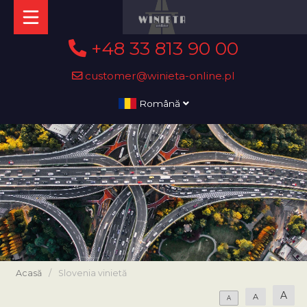
+48 33 813 90 00
customer@winieta-online.pl
Română
Acasă
/
Slovenia vinietă
A
A
A