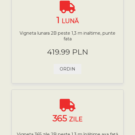
1
LUNĂ
Vigneta lunara 2B peste 1,3 m inaltime, punte
fata
419.99 PLN
ORDIN
365
ZILE
Vigneta 365 zile 2B peste 1,3 m înălțime axa față