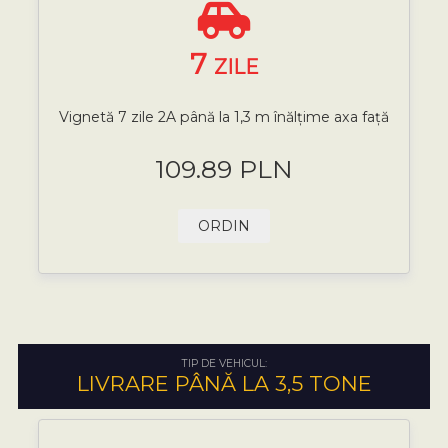
7
ZILE
Vignetă 7 zile 2A până la 1,3 m înălțime axa față
109.89 PLN
ORDIN
TIP DE VEHICUL:
LIVRARE PÂNĂ LA 3,5 TONE