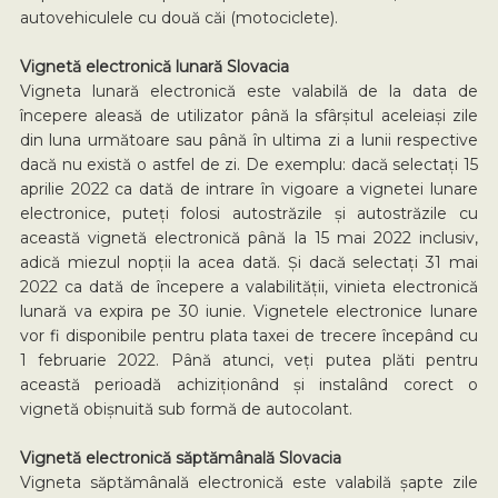
autovehiculele cu două căi (motociclete).
Vignetă electronică lunară Slovacia
Vigneta lunară electronică este valabilă de la data de
începere aleasă de utilizator până la sfârșitul aceleiași zile
din luna următoare sau până în ultima zi a lunii respective
dacă nu există o astfel de zi. De exemplu: dacă selectați 15
aprilie 2022 ca dată de intrare în vigoare a vignetei lunare
electronice, puteți folosi autostrăzile și autostrăzile cu
această vignetă electronică până la 15 mai 2022 inclusiv,
adică miezul nopții la acea dată. Și dacă selectați 31 mai
2022 ca dată de începere a valabilității, vinieta electronică
lunară va expira pe 30 iunie. Vignetele electronice lunare
vor fi disponibile pentru plata taxei de trecere începând cu
1 februarie 2022. Până atunci, veți putea plăti pentru
această perioadă achiziționând și instalând corect o
vignetă obișnuită sub formă de autocolant.
Vignetă electronică săptămânală Slovacia
Vigneta săptămânală electronică este valabilă șapte zile