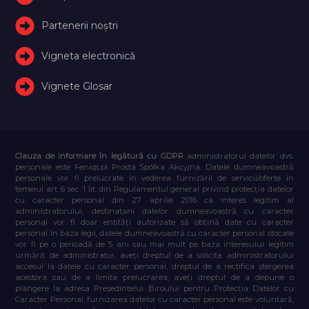
Partenerii noștri
Vigneta electronică
Vignete Glosar
Clauza de informare în legătură cu GDPR
administratorul datelor dvs.
personale este Feniqs.pl Prosta Spółka Akcyjna. Datele dumneavoastră
personale vor fi prelucrate în vederea furnizării de servicii/oferte în
temeiul art. 6 sec. 1 lit. din Regulamentul general privind protecția datelor
cu caracter personal din 27 aprilie 2016 ca interes legitim al
administratorului, destinatarii datelor dumneavoastră cu caracter
personal vor fi doar entități autorizate să obțină date cu caracter
personal în baza legii, datele dumneavoastră cu caracter personal stocate
vor fi pe o perioadă de 5 ani sau mai mult pe baza interesului legitim
urmărit de administrator, aveți dreptul de a solicita administratorului
accesul la datele cu caracter personal, dreptul de a rectifica ștergerea
acestora sau de a limita prelucrarea, aveți dreptul de a depune o
plângere la adresa Președintelui Biroului pentru Protecția Datelor cu
Caracter Personal, furnizarea datelor cu caracter personal este voluntară,