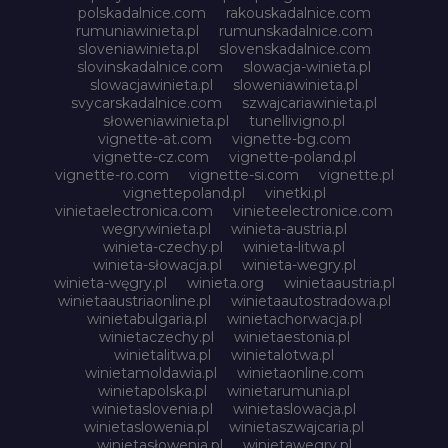
polskadalnice.com
rakouskadalnice.com
rumuniawinieta.pl
rumunskadalnice.com
sloveniawinieta.pl
slovenskadalnice.com
slovinskadalnice.com
slowacja-winieta.pl
slowacjawinieta.pl
sloweniawinieta.pl
svycarskadalnice.com
szwajcariawinieta.pl
słoweniawinieta.pl
tunellivigno.pl
vignette-at.com
vignette-bg.com
vignette-cz.com
vignette-poland.pl
vignette-ro.com
vignette-si.com
vignette.pl
vignettepoland.pl
vinetki.pl
vinietaelectronica.com
vinieteelectronice.com
wegrywinieta.pl
winieta-austria.pl
winieta-czechy.pl
winieta-litwa.pl
winieta-słowacja.pl
winieta-wegry.pl
winieta-węgry.pl
winieta.org
winietaaustria.pl
winietaaustriaonline.pl
winietaautostradowa.pl
winietabulgaria.pl
winietachorwacja.pl
winietaczechy.pl
winietaestonia.pl
winietalitwa.pl
winietalotwa.pl
winietamoldawia.pl
winietaonline.com
winietapolska.pl
winietarumunia.pl
winietaslovenia.pl
winietaslowacja.pl
winietaslowenia.pl
winietaszwajcaria.pl
winietasłowenia.pl
winietawegry.pl