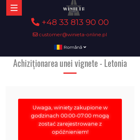
+48 33 813 90 00
customer@winieta-online.pl
Română
Achiziționarea unei vignete - Letonia
Uwaga, winiety zakupione w
godzinach 00:00-07:00 mogą
zostać zarejestrowane z
opóźnieniem!