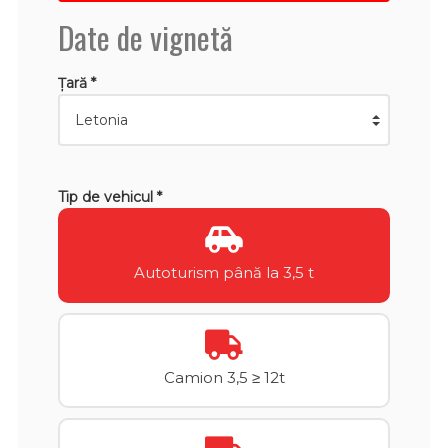
Date de vignetă
Țară *
Tip de vehicul *
Autoturism până la 3,5 t
Camion 3,5 ≥ 12t