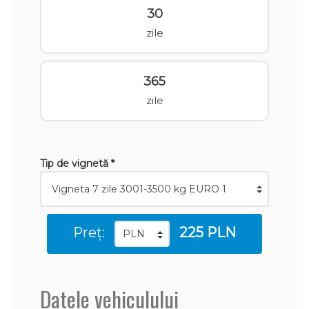
30
zile
365
zile
Tip de vignetă *
Preț:
225 PLN
Datele vehiculului