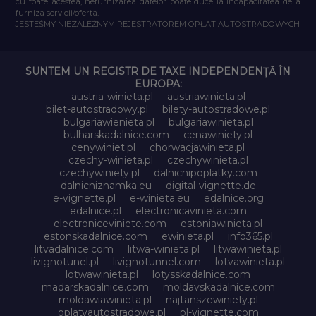
cu toate acestea, nefurnizarea datelor poate duce la incapacitatea de a
furniza servicii/oferta.
JESTEŚMY NIEZALEŻNYM REJESTRATOREM OPŁAT AUTOSTRADOWYCH
SUNTEM UN REGISTR DE TAXE INDEPENDENȚĂ ÎN
EUROPA:
austria-winieta.pl
austriawinieta.pl
bilet-autostradowy.pl
bilety-autostradowe.pl
bulgariawienieta.pl
bulgariawinieta.pl
bulharskadalnice.com
cenawiniety.pl
cenywiniet.pl
chorwacjawinieta.pl
czechy-winieta.pl
czechywinieta.pl
czechywiniety.pl
dalnicnipoplatky.com
dalnicniznamka.eu
digital-vignette.de
e-vignette.pl
e-winieta.eu
edalnice.org
edalnice.pl
electronicavinieta.com
electroniceviniete.com
estoniawinieta.pl
estonskadalnice.com
ewinieta.pl
info365.pl
litvadalnice.com
litwa-winieta.pl
litwawinieta.pl
livignotunel.pl
livignotunnel.com
lotvawinieta.pl
lotwawinieta.pl
lotysskadalnice.com
madarskadalnice.com
moldavskadalnice.com
moldawiawinieta.pl
najtanszewiniety.pl
oplatyautostradowe.pl
pl-vignette.com