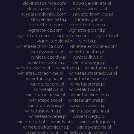
slovinskadalnice.com
slowacja-winieta.pl
slowacjawinieta.pl
sloweniawinieta.pl
svycarskadalnice.com
szwajcariawinieta.pl
słoweniawinieta.pl
tunellivigno.pl
vignette-at.com
vignette-bg.com
vignette-cz.com
vignette-poland.pl
vignette-ro.com
vignette-si.com
vignette.pl
vignettepoland.pl
vinetki.pl
vinietaelectronica.com
vinieteelectronice.com
wegrywinieta.pl
winieta-austria.pl
winieta-czechy.pl
winieta-litwa.pl
winieta-słowacja.pl
winieta-wegry.pl
winieta-węgry.pl
winieta.org
winietaaustria.pl
winietaaustriaonline.pl
winietaautostradowa.pl
winietabulgaria.pl
winietachorwacja.pl
winietaczechy.pl
winietaestonia.pl
winietalitwa.pl
winietalotwa.pl
winietamoldawia.pl
winietaonline.com
winietapolska.pl
winietarumunia.pl
winietaslovenia.pl
winietaslowacja.pl
winietaslowenia.pl
winietaszwajcaria.pl
winietasłowenia.pl
winietawegry.pl
winietomat.pl
winiety.org
winietydrogowe.pl
winietyelektroniczne.pl
winietyestonia.pl
winietywegry.pl
winietyzagraniczne.pl