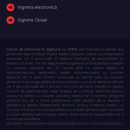
Vigneta electronică
Vignete Glosar
Clauza de informare în legătură cu GDPR
administratorul datelor dvs.
personale este Feniqs.pl Prosta Spółka Akcyjna. Datele dumneavoastră
personale vor fi prelucrate în vederea furnizării de servicii/oferte în
temeiul art. 6 sec. 1 lit. din Regulamentul general privind protecția datelor
cu caracter personal din 27 aprilie 2016 ca interes legitim al
administratorului, destinatarii datelor dumneavoastră cu caracter
personal vor fi doar entități autorizate să obțină date cu caracter
personal în baza legii, datele dumneavoastră cu caracter personal stocate
vor fi pe o perioadă de 5 ani sau mai mult pe baza interesului legitim
urmărit de administrator, aveți dreptul de a solicita administratorului
accesul la datele cu caracter personal, dreptul de a rectifica ștergerea
acestora sau de a limita prelucrarea, aveți dreptul de a depune o
plângere la adresa Președintelui Biroului pentru Protecția Datelor cu
Caracter Personal, furnizarea datelor cu caracter personal este voluntară,
cu toate acestea, nefurnizarea datelor poate duce la incapacitatea de a
furniza servicii/oferta.
JESTEŚMY NIEZALEŻNYM REJESTRATOREM OPŁAT AUTOSTRADOWYCH