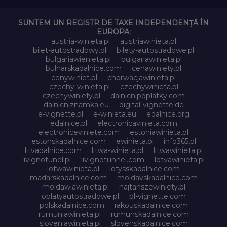
SUNTEM UN REGISTR DE TAXE INDEPENDENȚĂ ÎN
EUROPA:
austria-winieta.pl
austriawinieta.pl
bilet-autostradowy.pl
bilety-autostradowe.pl
bulgariawienieta.pl
bulgariawinieta.pl
bulharskadalnice.com
cenawiniety.pl
cenywiniet.pl
chorwacjawinieta.pl
czechy-winieta.pl
czechywinieta.pl
czechywiniety.pl
dalnicnipoplatky.com
dalnicniznamka.eu
digital-vignette.de
e-vignette.pl
e-winieta.eu
edalnice.org
edalnice.pl
electronicavinieta.com
electroniceviniete.com
estoniawinieta.pl
estonskadalnice.com
ewinieta.pl
info365.pl
litvadalnice.com
litwa-winieta.pl
litwawinieta.pl
livignotunel.pl
livignotunnel.com
lotvawinieta.pl
lotwawinieta.pl
lotysskadalnice.com
madarskadalnice.com
moldavskadalnice.com
moldawiawinieta.pl
najtanszewiniety.pl
oplatyautostradowe.pl
pl-vignette.com
polskadalnice.com
rakouskadalnice.com
rumuniawinieta.pl
rumunskadalnice.com
sloveniawinieta.pl
slovenskadalnice.com