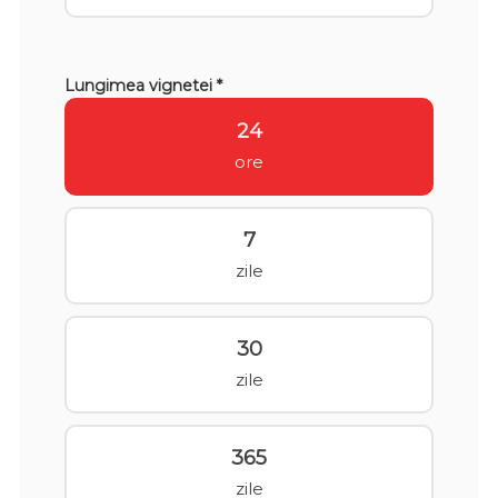
Lungimea vignetei *
24
ore
7
zile
30
zile
365
zile