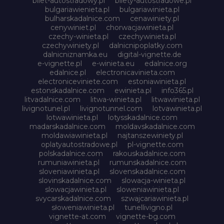
bilet-autostradowy.pl
bilety-autostradowe.pl
bulgariawienieta.pl
bulgariawinieta.pl
bulharskadalnice.com
cenawiniety.pl
cenywiniet.pl
chorwacjawinieta.pl
czechy-winieta.pl
czechywinieta.pl
czechywiniety.pl
dalnicnipoplatky.com
dalnicniznamka.eu
digital-vignette.de
e-vignette.pl
e-winieta.eu
edalnice.org
edalnice.pl
electronicavinieta.com
electroniceviniete.com
estoniawinieta.pl
estonskadalnice.com
ewinieta.pl
info365.pl
litvadalnice.com
litwa-winieta.pl
litwawinieta.pl
livignotunel.pl
livignotunnel.com
lotvawinieta.pl
lotwawinieta.pl
lotysskadalnice.com
madarskadalnice.com
moldavskadalnice.com
moldawiawinieta.pl
najtanszewiniety.pl
oplatyautostradowe.pl
pl-vignette.com
polskadalnice.com
rakouskadalnice.com
rumuniawinieta.pl
rumunskadalnice.com
sloveniawinieta.pl
slovenskadalnice.com
slovinskadalnice.com
slowacja-winieta.pl
slowacjawinieta.pl
sloweniawinieta.pl
svycarskadalnice.com
szwajcariawinieta.pl
słoweniawinieta.pl
tunellivigno.pl
vignette-at.com
vignette-bg.com