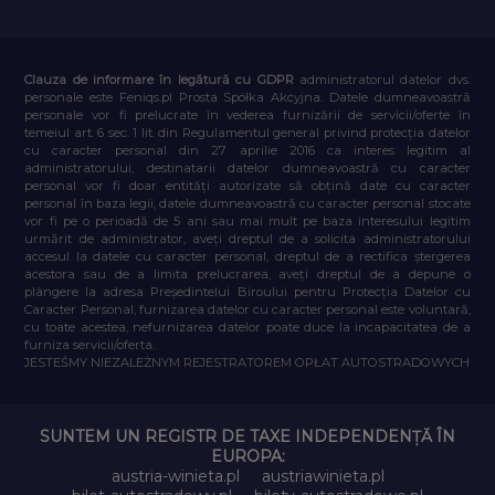
Clauza de informare în legătură cu GDPR
administratorul datelor dvs.
personale este Feniqs.pl Prosta Spółka Akcyjna. Datele dumneavoastră
personale vor fi prelucrate în vederea furnizării de servicii/oferte în
temeiul art. 6 sec. 1 lit. din Regulamentul general privind protecția datelor
cu caracter personal din 27 aprilie 2016 ca interes legitim al
administratorului, destinatarii datelor dumneavoastră cu caracter
personal vor fi doar entități autorizate să obțină date cu caracter
personal în baza legii, datele dumneavoastră cu caracter personal stocate
vor fi pe o perioadă de 5 ani sau mai mult pe baza interesului legitim
urmărit de administrator, aveți dreptul de a solicita administratorului
accesul la datele cu caracter personal, dreptul de a rectifica ștergerea
acestora sau de a limita prelucrarea, aveți dreptul de a depune o
plângere la adresa Președintelui Biroului pentru Protecția Datelor cu
Caracter Personal, furnizarea datelor cu caracter personal este voluntară,
cu toate acestea, nefurnizarea datelor poate duce la incapacitatea de a
furniza servicii/oferta.
JESTEŚMY NIEZALEŻNYM REJESTRATOREM OPŁAT AUTOSTRADOWYCH
SUNTEM UN REGISTR DE TAXE INDEPENDENȚĂ ÎN
EUROPA:
austria-winieta.pl
austriawinieta.pl