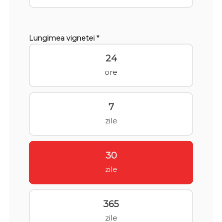
Lungimea vignetei *
24
ore
7
zile
30
zile
365
zile