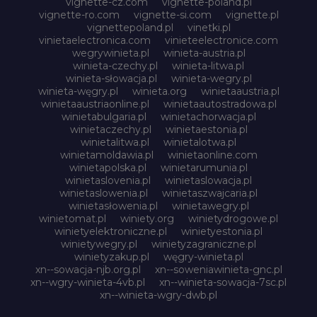
vignette-cz.com
vignette-poland.pl
vignette-ro.com
vignette-si.com
vignette.pl
vignettepoland.pl
vinetki.pl
vinietaelectronica.com
vinieteelectronice.com
wegrywinieta.pl
winieta-austria.pl
winieta-czechy.pl
winieta-litwa.pl
winieta-słowacja.pl
winieta-wegry.pl
winieta-węgry.pl
winieta.org
winietaaustria.pl
winietaaustriaonline.pl
winietaautostradowa.pl
winietabulgaria.pl
winietachorwacja.pl
winietaczechy.pl
winietaestonia.pl
winietalitwa.pl
winietalotwa.pl
winietamoldawia.pl
winietaonline.com
winietapolska.pl
winietarumunia.pl
winietaslovenia.pl
winietaslowacja.pl
winietaslowenia.pl
winietaszwajcaria.pl
winietasłowenia.pl
winietawegry.pl
winietomat.pl
winiety.org
winietydrogowe.pl
winietyelektroniczne.pl
winietyestonia.pl
winietywegry.pl
winietyzagraniczne.pl
winietyzakup.pl
węgry-winieta.pl
xn--sowacja-njb.org.pl
xn--soweniawinieta-gnc.pl
xn--wgry-winieta-4vb.pl
xn--winieta-sowacja-7sc.pl
xn--winieta-wgry-dwb.pl