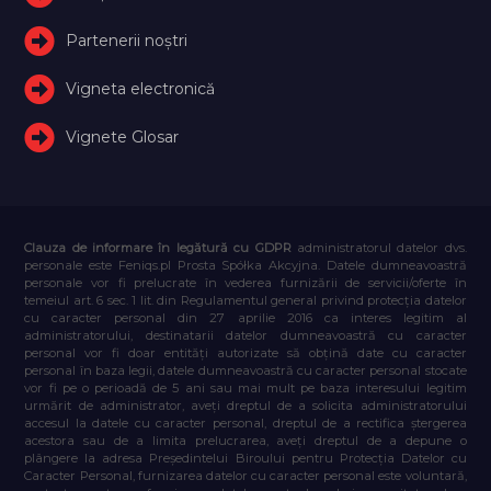
Partenerii noștri
Vigneta electronică
Vignete Glosar
Clauza de informare în legătură cu GDPR
administratorul datelor dvs.
personale este Feniqs.pl Prosta Spółka Akcyjna. Datele dumneavoastră
personale vor fi prelucrate în vederea furnizării de servicii/oferte în
temeiul art. 6 sec. 1 lit. din Regulamentul general privind protecția datelor
cu caracter personal din 27 aprilie 2016 ca interes legitim al
administratorului, destinatarii datelor dumneavoastră cu caracter
personal vor fi doar entități autorizate să obțină date cu caracter
personal în baza legii, datele dumneavoastră cu caracter personal stocate
vor fi pe o perioadă de 5 ani sau mai mult pe baza interesului legitim
urmărit de administrator, aveți dreptul de a solicita administratorului
accesul la datele cu caracter personal, dreptul de a rectifica ștergerea
acestora sau de a limita prelucrarea, aveți dreptul de a depune o
plângere la adresa Președintelui Biroului pentru Protecția Datelor cu
Caracter Personal, furnizarea datelor cu caracter personal este voluntară,