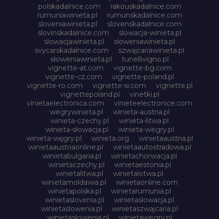
polskadalnice.com
rakouskadalnice.com
rumuniawinieta.pl
rumunskadalnice.com
sloveniawinieta.pl
slovenskadalnice.com
slovinskadalnice.com
slowacja-winieta.pl
slowacjawinieta.pl
sloweniawinieta.pl
svycarskadalnice.com
szwajcariawinieta.pl
słoweniawinieta.pl
tunellivigno.pl
vignette-at.com
vignette-bg.com
vignette-cz.com
vignette-poland.pl
vignette-ro.com
vignette-si.com
vignette.pl
vignettepoland.pl
vinetki.pl
vinietaelectronica.com
vinieteelectronice.com
wegrywinieta.pl
winieta-austria.pl
winieta-czechy.pl
winieta-litwa.pl
winieta-słowacja.pl
winieta-wegry.pl
winieta-węgry.pl
winieta.org
winietaaustria.pl
winietaaustriaonline.pl
winietaautostradowa.pl
winietabulgaria.pl
winietachorwacja.pl
winietaczechy.pl
winietaestonia.pl
winietalitwa.pl
winietalotwa.pl
winietamoldawia.pl
winietaonline.com
winietapolska.pl
winietarumunia.pl
winietaslovenia.pl
winietaslowacja.pl
winietaslowenia.pl
winietaszwajcaria.pl
winietasłowenia.pl
winietawegry.pl