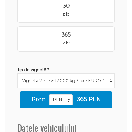
30
zile
365
zile
Tip de vignetă *
Preț:
365 PLN
Datele vehiculului