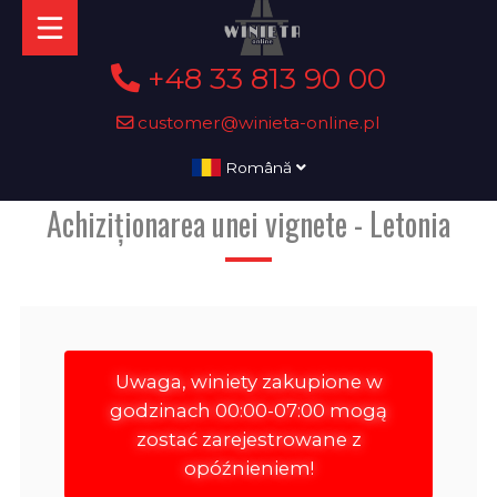
+48 33 813 90 00
customer@winieta-online.pl
Română
Achiziționarea unei vignete - Letonia
Uwaga, winiety zakupione w
godzinach 00:00-07:00 mogą
zostać zarejestrowane z
opóźnieniem!