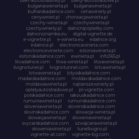
bilet-autostradowy.pl
bilety-autostradowe.pl
bulgariawienieta.pl
bulgariawinieta.pl
bulharskadalnice.com
cenawiniety.pl
cenywiniet.pl
chorwacjawinieta.pl
czechy-winieta.pl
czechywinieta.pl
czechywiniety.pl
dalnicnipoplatky.com
dalnicniznamka.eu
digital-vignette.de
e-vignette.pl
e-winieta.eu
edalnice.org
edalnice.pl
electronicavinieta.com
electroniceviniete.com
estoniawinieta.pl
estonskadalnice.com
ewinieta.pl
info365.pl
litvadalnice.com
litwa-winieta.pl
litwawinieta.pl
livignotunel.pl
livignotunnel.com
lotvawinieta.pl
lotwawinieta.pl
lotysskadalnice.com
madarskadalnice.com
moldavskadalnice.com
moldawiawinieta.pl
najtanszewiniety.pl
oplatyautostradowe.pl
pl-vignette.com
polskadalnice.com
rakouskadalnice.com
rumuniawinieta.pl
rumunskadalnice.com
sloveniawinieta.pl
slovenskadalnice.com
slovinskadalnice.com
slowacja-winieta.pl
slowacjawinieta.pl
sloweniawinieta.pl
svycarskadalnice.com
szwajcariawinieta.pl
słoweniawinieta.pl
tunellivigno.pl
vignette-at.com
vignette-bg.com