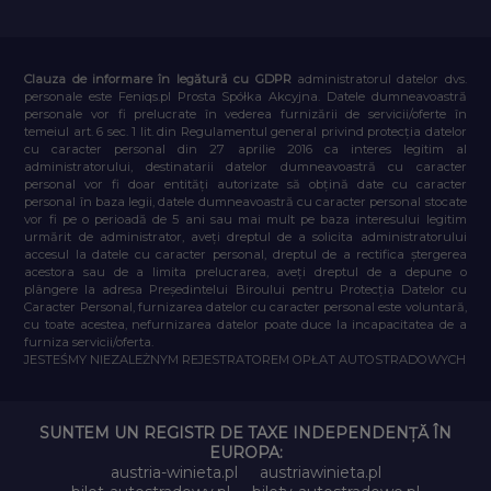
Clauza de informare în legătură cu GDPR
administratorul datelor dvs.
personale este Feniqs.pl Prosta Spółka Akcyjna. Datele dumneavoastră
personale vor fi prelucrate în vederea furnizării de servicii/oferte în
temeiul art. 6 sec. 1 lit. din Regulamentul general privind protecția datelor
cu caracter personal din 27 aprilie 2016 ca interes legitim al
administratorului, destinatarii datelor dumneavoastră cu caracter
personal vor fi doar entități autorizate să obțină date cu caracter
personal în baza legii, datele dumneavoastră cu caracter personal stocate
vor fi pe o perioadă de 5 ani sau mai mult pe baza interesului legitim
urmărit de administrator, aveți dreptul de a solicita administratorului
accesul la datele cu caracter personal, dreptul de a rectifica ștergerea
acestora sau de a limita prelucrarea, aveți dreptul de a depune o
plângere la adresa Președintelui Biroului pentru Protecția Datelor cu
Caracter Personal, furnizarea datelor cu caracter personal este voluntară,
cu toate acestea, nefurnizarea datelor poate duce la incapacitatea de a
furniza servicii/oferta.
JESTEŚMY NIEZALEŻNYM REJESTRATOREM OPŁAT AUTOSTRADOWYCH
SUNTEM UN REGISTR DE TAXE INDEPENDENȚĂ ÎN
EUROPA:
austria-winieta.pl
austriawinieta.pl