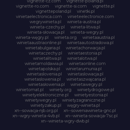
vignette-cz.com
vignette-poland.pl
vignette-ro.com
vignette-si.com
vignette.pl
vignettepoland.pl
vinetki.pl
vinietaelectronica.com
vinieteelectronice.com
wegrywinieta.pl
winieta-austria.pl
winieta-czechy.pl
winieta-litwa.pl
winieta-słowacja.pl
winieta-wegry.pl
winieta-węgry.pl
winieta.org
winietaaustria.pl
winietaaustriaonline.pl
winietaautostradowa.pl
winietabulgaria.pl
winietachorwacja.pl
winietaczechy.pl
winietaestonia.pl
winietalitwa.pl
winietalotwa.pl
winietamoldawia.pl
winietaonline.com
winietapolska.pl
winietarumunia.pl
winietaslovenia.pl
winietaslowacja.pl
winietaslowenia.pl
winietaszwajcaria.pl
winietasłowenia.pl
winietawegry.pl
winietomat.pl
winiety.org
winietydrogowe.pl
winietyelektroniczne.pl
winietyestonia.pl
winietywegry.pl
winietyzagraniczne.pl
winietyzakup.pl
węgry-winieta.pl
xn--sowacja-njb.org.pl
xn--soweniawinieta-gnc.pl
xn--wgry-winieta-4vb.pl
xn--winieta-sowacja-7sc.pl
xn--winieta-wgry-dwb.pl