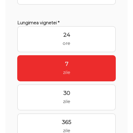
Lungimea vignetei *
24
ore
7
zile
30
zile
365
zile