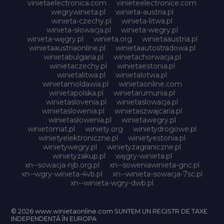
vinietaelectronica.com
vinieteelectronice.com
wegrywinieta.pl
winieta-austria.pl
winieta-czechy.pl
winieta-litwa.pl
winieta-słowacja.pl
winieta-wegry.pl
winieta-węgry.pl
winieta.org
winietaaustria.pl
winietaaustriaonline.pl
winietaautostradowa.pl
winietabulgaria.pl
winietachorwacja.pl
winietaczechy.pl
winietaestonia.pl
winietalitwa.pl
winietalotwa.pl
winietamoldawia.pl
winietaonline.com
winietapolska.pl
winietarumunia.pl
winietaslovenia.pl
winietaslowacja.pl
winietaslowenia.pl
winietaszwajcaria.pl
winietasłowenia.pl
winietawegry.pl
winietomat.pl
winiety.org
winietydrogowe.pl
winietyelektroniczne.pl
winietyestonia.pl
winietywegry.pl
winietyzagraniczne.pl
winietyzakup.pl
węgry-winieta.pl
xn--sowacja-njb.org.pl
xn--soweniawinieta-gnc.pl
xn--wgry-winieta-4vb.pl
xn--winieta-sowacja-7sc.pl
xn--winieta-wgry-dwb.pl
© 2026 www.winietaonline.com SUNTEM UN REGISTR DE TAXE
INDEPENDENȚĂ ÎN EUROPA