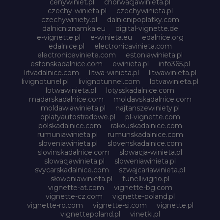
cenywiniet.pl
chorwacjawinieta.pl
czechy-winieta.pl
czechywinieta.pl
czechywiniety.pl
dalnicnipoplatky.com
dalnicniznamka.eu
digital-vignette.de
e-vignette.pl
e-winieta.eu
edalnice.org
edalnice.pl
electronicavinieta.com
electroniceviniete.com
estoniawinieta.pl
estonskadalnice.com
ewinieta.pl
info365.pl
litvadalnice.com
litwa-winieta.pl
litwawinieta.pl
livignotunel.pl
livignotunnel.com
lotvawinieta.pl
lotwawinieta.pl
lotysskadalnice.com
madarskadalnice.com
moldavskadalnice.com
moldawiawinieta.pl
najtanszewiniety.pl
oplatyautostradowe.pl
pl-vignette.com
polskadalnice.com
rakouskadalnice.com
rumuniawinieta.pl
rumunskadalnice.com
sloveniawinieta.pl
slovenskadalnice.com
slovinskadalnice.com
slowacja-winieta.pl
slowacjawinieta.pl
sloweniawinieta.pl
svycarskadalnice.com
szwajcariawinieta.pl
słoweniawinieta.pl
tunellivigno.pl
vignette-at.com
vignette-bg.com
vignette-cz.com
vignette-poland.pl
vignette-ro.com
vignette-si.com
vignette.pl
vignettepoland.pl
vinetki.pl