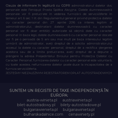
Clauza de informare în legătură cu GDPR
administratorul datelor dvs.
personale este Feniqs.pl Prosta Spółka Akcyjna. Datele dumneavoastră
personale vor fi prelucrate în vederea furnizării de servicii/oferte în
temeiul art. 6 sec. 1 lit. din Regulamentul general privind protecția datelor
cu caracter personal din 27 aprilie 2016 ca interes legitim al
administratorului, destinatarii datelor dumneavoastră cu caracter
personal vor fi doar entități autorizate să obțină date cu caracter
personal în baza legii, datele dumneavoastră cu caracter personal stocate
vor fi pe o perioadă de 5 ani sau mai mult pe baza interesului legitim
urmărit de administrator, aveți dreptul de a solicita administratorului
accesul la datele cu caracter personal, dreptul de a rectifica ștergerea
acestora sau de a limita prelucrarea, aveți dreptul de a depune o
plângere la adresa Președintelui Biroului pentru Protecția Datelor cu
Caracter Personal, furnizarea datelor cu caracter personal este voluntară,
cu toate acestea, nefurnizarea datelor poate duce la incapacitatea de a
furniza servicii/oferta.
JESTEŚMY NIEZALEŻNYM REJESTRATOREM OPŁAT AUTOSTRADOWYCH
SUNTEM UN REGISTR DE TAXE INDEPENDENȚĂ ÎN
EUROPA:
austria-winieta.pl
austriawinieta.pl
bilet-autostradowy.pl
bilety-autostradowe.pl
bulgariawienieta.pl
bulgariawinieta.pl
bulharskadalnice.com
cenawiniety.pl