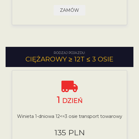
ZAMÓW
RODZAJ POJAZDU:
CIĘŻAROWY ≥ 12T ≤ 3 OSIE
1
DZIEŃ
Winieta 1-dniowa 12<=3 osie transport towarowy
135 PLN