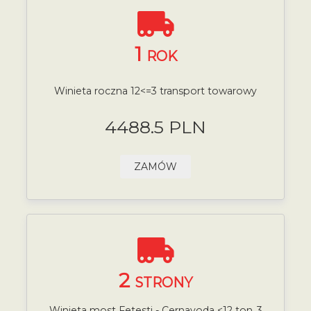
1
ROK
Winieta roczna 12<=3 transport towarowy
4488.5 PLN
ZAMÓW
2
STRONY
Winieta most Fetesti - Cernavoda <12 ton,,3