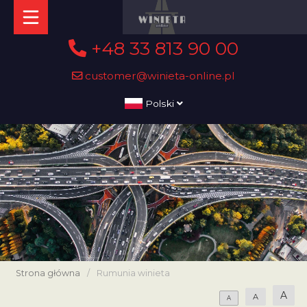
+48 33 813 90 00
customer@winieta-online.pl
Polski
Strona główna
/
Rumunia winieta
A
A
A