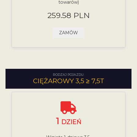
towarów)
259.58 PLN
ZAMÓW
RODZAJ POJAZDU:
CIĘŻAROWY 3,5 ≥ 7,5T
1
DZIEŃ