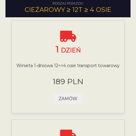
RODZAJ POJAZDU:
CIEŻAROWY ≥ 12T ≥ 4 OSIE
1
DZIEŃ
Winieta 1-dniowa 12<=4 osie transport towarowy
189 PLN
ZAMÓW