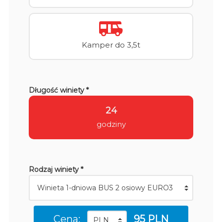
Kamper do 3,5t
Długość winiety *
24
godziny
Rodzaj winiety *
Cena:
95 PLN