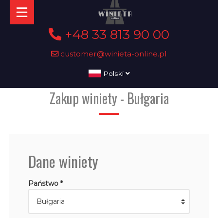
+48 33 813 90 00
customer@winieta-online.pl
Polski
Zakup winiety - Bułgaria
Dane winiety
Państwo *