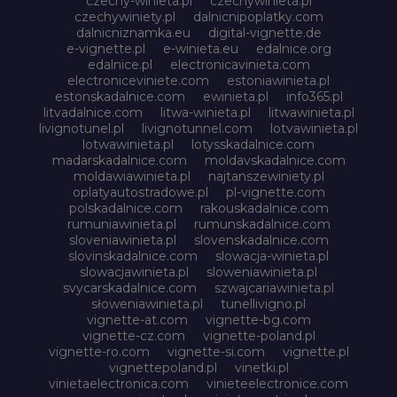
czechy-winieta.pl
czechywinieta.pl
czechywiniety.pl
dalnicnipoplatky.com
dalnicniznamka.eu
digital-vignette.de
e-vignette.pl
e-winieta.eu
edalnice.org
edalnice.pl
electronicavinieta.com
electroniceviniete.com
estoniawinieta.pl
estonskadalnice.com
ewinieta.pl
info365.pl
litvadalnice.com
litwa-winieta.pl
litwawinieta.pl
livignotunel.pl
livignotunnel.com
lotvawinieta.pl
lotwawinieta.pl
lotysskadalnice.com
madarskadalnice.com
moldavskadalnice.com
moldawiawinieta.pl
najtanszewiniety.pl
oplatyautostradowe.pl
pl-vignette.com
polskadalnice.com
rakouskadalnice.com
rumuniawinieta.pl
rumunskadalnice.com
sloveniawinieta.pl
slovenskadalnice.com
slovinskadalnice.com
slowacja-winieta.pl
slowacjawinieta.pl
sloweniawinieta.pl
svycarskadalnice.com
szwajcariawinieta.pl
słoweniawinieta.pl
tunellivigno.pl
vignette-at.com
vignette-bg.com
vignette-cz.com
vignette-poland.pl
vignette-ro.com
vignette-si.com
vignette.pl
vignettepoland.pl
vinetki.pl
vinietaelectronica.com
vinieteelectronice.com