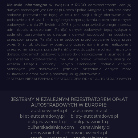
Klauzula informacyjna w związku z RODO
administratorem Pani(a)
danych osobowych jest Feniqs.pl Prosta Spółka Akcyjna. Pani/Pana dane
osobowe przetwarzane będą w celu realizacji usług/ ofertowania na
podstawie art. 6 ust. 1 lit. b ogólnego rozporządzenia o ochronie danych
osobowych z dnia 27 kwietnia 2016 r. jako usprawiedliwionego interesu
administratora, odbiorcami Pani(a) danych osobowych będą wyłącznie
podmioty uprawnione do uzyskania danych osobowych na podstawie
przepisów prawa, Pani(a) dane osobowe przechowywane będą przez
okres 5 lat lub dłuższy w oparciu o uzasadniony interes realizowany
przez administratora, posiada Pan(i) prawo do żądania od administratora
dostępu do danych osobowych, prawo do ich sprostowania usunięcia lub
ograniczenia przetwarzania, ma Pan(i) prawo wniesienia skargi do
Prezesa Urzędu Ochrony Danych Osobowych, podanie danych
osobowych jest dobrowolne, jednakże niepodanie danych może
skutkować niemożliwością realizacji usług /ofertowania.
JESTEŚMY NIEZALEŻNYM REJESTRATOREM OPŁAT AUTOSTRADOWYCH
JESTEŚMY NIEZALEŻNYM REJESTRATOREM OPŁAT
AUTOSTRADOWYCH W EUROPIE:
austria-winieta.pl
austriawinieta.pl
bilet-autostradowy.pl
bilety-autostradowe.pl
bulgariawienieta.pl
bulgariawinieta.pl
bulharskadalnice.com
cenawiniety.pl
cenywiniet.pl
chorwacjawinieta.pl